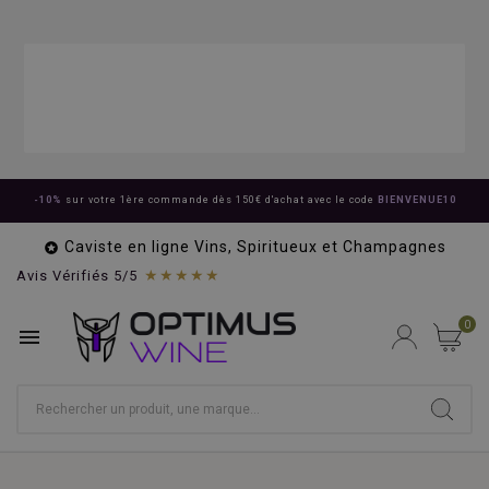
-10%
sur votre 1ère commande dès 150€ d'achat avec le code
BIENVENUE10
Caviste en ligne Vins, Spiritueux et Champagnes

★★★★★
Avis Vérifiés 5/5
0
